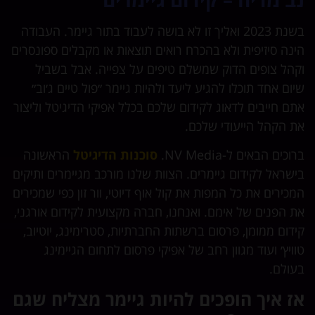
בשנת 2023 ואליך זו לא בושה לעבוד בתור גיימר. העבודה
הינה סיזיפית ולא בהכרח רואים תוצאות או מקבלים ספונסרים
וקהל צופים הדוק שמשלם טיפים על צפייה. אבל בשביל
שיום אחד תוכלו להגיע ליעד ולהיות גיימר ״פול טיים ג׳וב״
אתם חייבים לדאוג לקידום שלכם בכלל אפיקי הדיגיטל וליצור
את הקהל הייעודי שלכם.
ברוכים הבאים ל-NV Media.
סוכנות הדיגיטל
הראשונה
בישראל לקידום גיימרים. הצוות שלנו מורכב מגיימרים ותיקים
המכירים את כל המפות את קול אוף דיוטי, וור זון כפי שמכירים
את הפנים של אימם. ואנחנו, חברה מקצועית לקידום אורגני,
קידום ממומן, פרסום ברשתות החברתיות, סטרימינג, יוטיוב,
טוויץ׳ ועוד מגוון רחב של אפיקי פרסום לתחום הגיימינג
בעולם.
אז איך הופכים להיות גיימר מצליח שגם