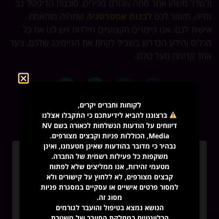
ולשדר משהו אחר ממה שכולם מכירים. סוכנות הדיגיטל נב
מדיה, תעזור לכם
לבנות אסטרטגיה
שתהיה מותאמת
אישית לכם. אנו גיימרים מקצועיים מילדות ויש לנו את כל
הכלים והידע הנדרש בשביל לקחת את הגיימינג שלכם, צעד
אחד קדימה מעל כולם.
לקוחות וחברים יקרים,
ברצוננו להביא לידיעתכם כי התקבלו אצלנו
דיווחים על הודעות הנשלחות לכאורה בשם NV
Media, הכוללות פניות וקבצים מצורפים.
נבהיר כי מדובר בהודעות שאינן מטעמנו, ואינן
מאמרים אחרונים
משקפות כל פעילות רשמית של החברה.
מטעמי זהירות, אנו ממליצים שלא לפתוח
קבצים מצורפים, לא ללחוץ על קישורים ולא
למסור פרטים אישיים או עסקיים במסגרת פניות
מסוג זה.
הנושא נמצא בטיפול והועבר לגורמים
הרלוונטיים במחלקת הסייבר של משטרת