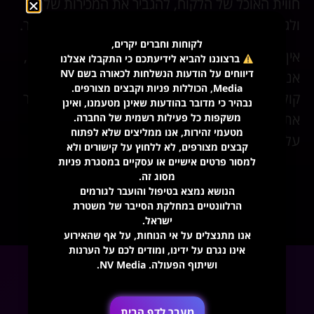
חווית האוכל של הלקוח, להגביר את המכירות שלך,
ולגרום למסעדה שלך להיות בולטת יותר בעין הציבור.
לקוחות וחברים יקרים,
אין לכם שנייה ליצור רושם ראשוני? אצלנו בנב מדיה,
ברצוננו להביא לידיעתכם כי התקבלו אצלנו
דיווחים על הודעות הנשלחות לכאורה בשם NV
אנחנו ממירים את תפריט המסעדה שלכם לחוויה
Media, הכוללות פניות וקבצים מצורפים.
קולינרית מרהיבה, שתעצים את המותג שלכם ותגביר
נבהיר כי מדובר בהודעות שאינן מטעמנו, ואינן
את המכירות – הגיע הזמן להשאיר רושם שלא ישכח
משקפות כל פעילות רשמית של החברה.
מטעמי זהירות, אנו ממליצים שלא לפתוח
על הלקוחות שלכם!
קבצים מצורפים, לא ללחוץ על קישורים ולא
למסור פרטים אישיים או עסקיים במסגרת פניות
מסוג זה.
הנושא נמצא בטיפול והועבר לגורמים
נתקדם לעיצוב?
הרלוונטיים במחלקת הסייבר של משטרת
ישראל.
אנו מתנצלים על אי הנוחות, על אף שהאירוע
אינו נגרם על ידינו, ומודים לכם על הערנות
ושיתוף הפעולה. NV Media.
מעבר לדף הבית