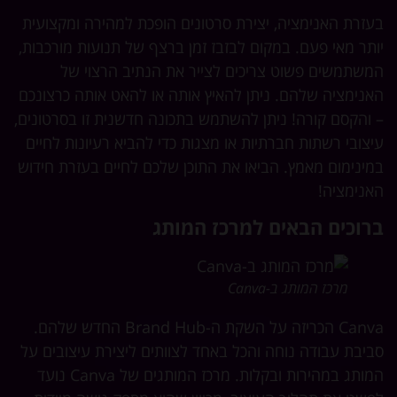
זרת האנימציה, יצירת סרטונים הופכת למהירה ומקצועית
תר מאי פעם. במקום לבזבז זמן ברצף של תנועות מורכבות,
שתמשים פשוט צריכים לצייר את הנתיב הרצוי של
נימציה שלהם. ניתן להאיץ אותה או להאט אותה כרצונכם
והקסם קורה! ניתן להשתמש בתכונה חדשנית זו בסרטונים,
צובי רשתות חברתיות או מצגות כדי להביא רעיונות לחיים
ינימום מאמץ. הביאו את התוכן שלכם לחיים בעזרת חידוש
נימציה!
רוכים הבאים למרכז המותג
מרכז המותג ב-Canva
Canva הכריזה על השקת ה-Brand Hub החדש שלהם.
יבת עבודה נוחה והכל באחד לצוותים ליצירת עיצובים על
המותג במהירות ובקלות. מרכז המותגים של Canva נועד