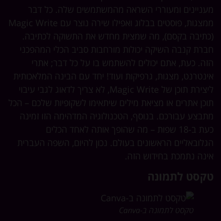
ניינים ומעוררי השראה מהמשתמשים שלה. כל דבר
ממצגות, פוסטים בבלוג ואפילו שירה נוצר עם Magic Write
תיבה בקסם), מה שמצית מחדש את התשוקה לכתיבה.
רת קנבה השיקה יכולות מורחבות סביב הכלי המהפכני
ה. כעת, אתם יכולים להשתמש בו על כל דבר; אתרי
נטרנט, מצגות, גרפיקות ועוד! יחד עם הבינה המלאכותית
ליצירת תוכן של Magic Write, לא צריך לדאוג לגבי עיבוי
כן אתרים או מציאת מילים שיתאימו לשקופיות שלכם – הכל
בצע עבורכם. בנוסף, הטכנולוגיה המדהימה הזו זמינה
כעת ב-18 שפות – מה שהופך אותה לאחד הכלים
לובאליים הראשונים בעולם. נכון להיום, השפה העברית
נה נתמכת בחידוש הזה.
קסט לתמונה
טקסט לתמונה ב-Canva