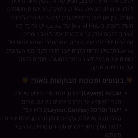
שט את תהליך העיצוב, מכיוון שהוא מספק גישה מיידית
בניות מותג, לוגואים, גופנים, גרפיקה, פרויקטים ומשאבים
רים. בין אם אתם מחפשים תוכן קיים או השראה ליצירת
משהו מאפס, ב-Brand Hub של Canva יש את כל מה
ריך במקום אחד, כך שכל אחד יכול לעצב חומרים
ותגים יפים עם מעט טרחה. עם המרכז החדש והנוח של
Canva המסייע לזהות ולקדם ייצוג חזותי עקבי בכל הערוצים,
ותים יכולים כעת ליצור מראה ותחושה ייחודיים למותג
הם בצורה חלקה.
בונוסים ותכונות מבוקשות מאוד!
שכבות (Layers):
אירגון אלמנטים וביצוע שינויים
מבלי להשפיע על חלקים אחרים בעיצוב שלכם.
יישור ופריסה (Layout Guides):
ודאו שכל
האלמנטים מיושרים, עקביים ובמקום הנכון. אתם יכולים
לבחור מתוך מגוון יישורים מוגדרים מראש, או ליצור
משלכם.