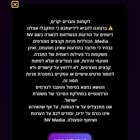
טלפון
לקוחות וחברים יקרים,
אימייל
ברצוננו להביא לידיעתכם כי התקבלו אצלנו
דיווחים על הודעות הנשלחות לכאורה בשם NV
Media, הכוללות פניות וקבצים מצורפים.
נבהיר כי מדובר בהודעות שאינן מטעמנו, ואינן
במה נוכל לעזור?
משקפות כל פעילות רשמית של החברה.
מטעמי זהירות, אנו ממליצים שלא לפתוח
קבצים מצורפים, לא ללחוץ על קישורים ולא
למסור פרטים אישיים או עסקיים במסגרת פניות
שליחה
מסוג זה.
הנושא נמצא בטיפול והועבר לגורמים
הרלוונטיים במחלקת הסייבר של משטרת
ישראל.
בניית אתרים
אנו מתנצלים על אי הנוחות, על אף שהאירוע
אינו נגרם על ידינו, ומודים לכם על הערנות
אתר לעסק
ושיתוף הפעולה. NV Media.
דף נחיתה