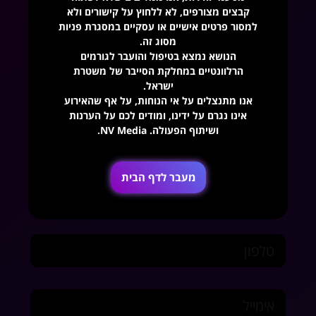
קבצים מצורפים, לא ללחוץ על קישורים ולא
למסור פרטים אישיים או עסקיים במסגרת פניות
מסוג זה.
Discover the power
הנושא נמצא בטיפול והועבר לגורמים
of NV Media
הרלוונטיים במחלקת הסייבר של משטרת
ישראל.
אנו מתנצלים על אי הנוחות, על אף שהאירוע
השאירו פרטים בטופס שלפניכם ושיחה אחת
ללא
אינו נגרם על ידינו, ומודים לכם על הערנות
ושיתוף הפעולה. NV Media.
עלות
תוביל את העסק שלכם להצלחה.
שם מלא
מעבר לדף הבית
טלפון
אימייל