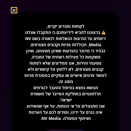
Discover the power
לקוחות וחברים יקרים,
of NV Media
ברצוננו להביא לידיעתכם כי התקבלו אצלנו
דיווחים על הודעות הנשלחות לכאורה בשם NV
השאירו פרטים בטופס שלפניכם ושיחה אחת
ללא
Media, הכוללות פניות וקבצים מצורפים.
נבהיר כי מדובר בהודעות שאינן מטעמנו, ואינן
עלות
תוביל את העסק שלכם להצלחה.
משקפות כל פעילות רשמית של החברה.
מטעמי זהירות, אנו ממליצים שלא לפתוח
קבצים מצורפים, לא ללחוץ על קישורים ולא
שם מלא
למסור פרטים אישיים או עסקיים במסגרת פניות
מסוג זה.
הנושא נמצא בטיפול והועבר לגורמים
טלפון
הרלוונטיים במחלקת הסייבר של משטרת
ישראל.
אנו מתנצלים על אי הנוחות, על אף שהאירוע
אינו נגרם על ידינו, ומודים לכם על הערנות
אימייל
ושיתוף הפעולה. NV Media.