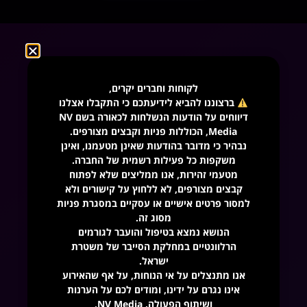
לקוחות וחברים יקרים,
Discover the power
ברצוננו להביא לידיעתכם כי התקבלו אצלנו
of NV Media
דיווחים על הודעות הנשלחות לכאורה בשם NV
Media, הכוללות פניות וקבצים מצורפים.
נבהיר כי מדובר בהודעות שאינן מטעמנו, ואינן
השאירו פרטים בטופס שלפניכם ושיחה אחת
ללא
משקפות כל פעילות רשמית של החברה.
מטעמי זהירות, אנו ממליצים שלא לפתוח
עלות
תוביל את העסק שלכם להצלחה.
קבצים מצורפים, לא ללחוץ על קישורים ולא
למסור פרטים אישיים או עסקיים במסגרת פניות
שם מלא
מסוג זה.
הנושא נמצא בטיפול והועבר לגורמים
הרלוונטיים במחלקת הסייבר של משטרת
ישראל.
טלפון
אנו מתנצלים על אי הנוחות, על אף שהאירוע
אינו נגרם על ידינו, ומודים לכם על הערנות
ושיתוף הפעולה. NV Media.