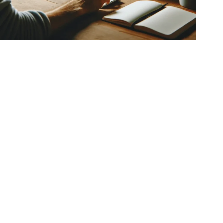
בניית אתר בוויקס
חסרונות של וויקס
חנו לא טיפוסים שליליים באופן כללי, אבל ההחלטה
תחיל מהחסרונות היא כדי שתהיו מודעים בדיוק למה אתם
 כי ב-NV Media אמינות ושקיפות הם שם המשחק.
ו הם
החסרונות של בניית אתר בוויקס:
קעה כספית-
בניגוד לוורדפרס, שבו לא משלמים כמעט על
ם דבר חוץ מקניית הדומיין ונפח האחסון, בוויקס צריך
לם כל חודש סכום שנע בין 4-30$.