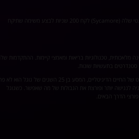
גוגל טענה שהיא השיגה עליונות קוונטית, וטענה שלמחשב הקוונטי שלה (Sycamore) לקח 200 שניות לבצע משימה שתיקח
 מלאכותית, טכנולוגיות בריאות ומאמצי קיימות. ההתקדמות של
ממנוע חיפוש צנוע ועד למעצמה עולמית הנוגעת כמעט בכל היבט של החיים הדיגיטליים, המסע בן 25 השנים של גוגל ה
גיה לנגישה יותר ופורצת את הגבולות של מה שאפשר. כשגוגל
ורצי הדרך הבאים.