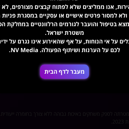
רות, אנו ממליצים שלא לפתוח קבצים מצורפים, לא 
Google Drive הושק ב-2012, ומספק פתרונות אחסון מבוססי ענן למיליונים. Google Photos, שהגיעה ב-2015, הציעה אחסון
ולא למסור פרטים אישיים או עסקיים במסגרת פניות מ
ון ושיתוף תמונות.
צא בטיפול והועבר לגורמים הרלוונטיים במחלקת הס
משטרת ישראל.
ים על אי הנוחות, על אף שהאירוע אינו נגרם על ידינו
בשינוי מבני משמעותי, גוגל עברה ארגון מחדש של החברה כדי להקים את Alphabet Inc כחברת האם שלה. שינוי זה אפש
לכם על הערנות ושיתוף הפעולה. NV Media.
מעבר לדף הבית
בצלילה לעולם של AI ובתים חכמים, גוגל הציגה את Google Assistant ומאוחר יותר את הרמקול החכם של Google Home,
 הענן עם השקת Stadia, פלטפורמה שמטרתה לספק משחקים באיכות גבוהה ללא צורך בחומרה ייעודית.