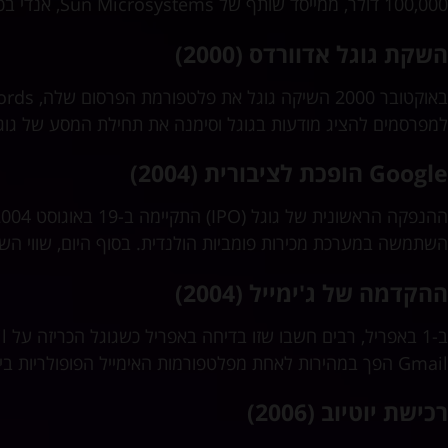
100,000 דולר, ממייסד שותף של Sun Microsystems, אנדי בכטולסהיים.
השקת גוגל אדוורדס (2000)
למפרסמים להציג מודעות בגוגל וסימנה את תחילת המסע של גו
Google הופכת לציבורית (2004)
השתמשה במערכת מכירות פומביות הולנדית. בסוף היום, שווי השוק של גוגל היה
ההקדמה של ג'ימייל (2004)
Gmail הפך במהירות לאחת מפלטפורמות האימייל הפופולריות ביותר בעולם.
רכישת יוטיוב (2006)