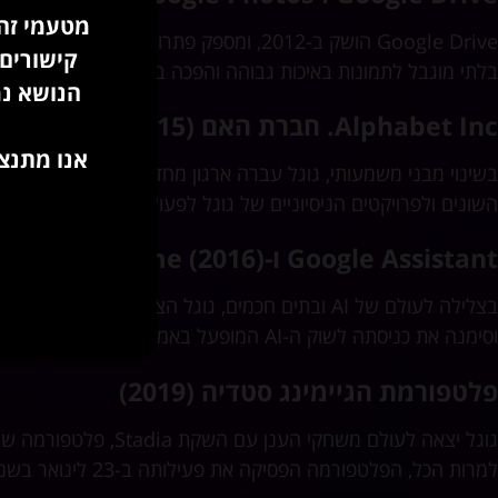
מטעמי זהי
קישורים 
בלתי מוגבל לתמונות באיכות גבוהה והפכה במהרה למועדפת לאחס
הנושא נמ
Alphabet Inc. חברת האם (2015)
אנו מתנצל
השונים ולפרויקטים הניסיוניים של גוגל לפעול באופן עצמאי יותר.
Google Assistant ו-Google Home (2016)
וסימנה את כניסתה לשוק ה-AI המופעל באמצעות קול.
פלטפורמת הגיימינג סטדיה (2019)
גוגל יצאה לעולם משחקי
למרות הכל, הפלטפורמה הפסיקה את פעילותה ב-23 לינואר בשנת 2023.