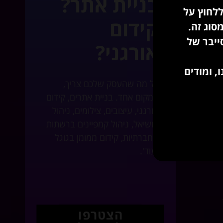
בניית אתר?
ללחוץ על
קידום
סוג זה.
ייבר של
אורגני?
, ומודים
ר לעסקים
כל מה שהעסק שלכם צריך,
במקום אחד. בניית אתרים, קידום
אורגני, עיצובים, צילומים, ניהול
סושיאל, ניהול קמפיינים ברשתות
החברתיות, קידום ממומן בגוגל
ועוד'.
הצטרפו