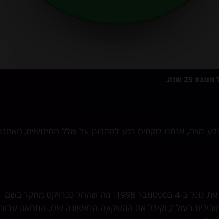
גת 25 שנה.
רבע מאה, אנחנו לוקחים רגע להתבונן על שלל החידושים, האתגר
שני סטודנטים לדוקטורט בסטנפורד, לארי פייג' וסרגיי ברין, שילבו את גוגל ב-4 בספטמבר 1998. מה שהחל כפרויקט מחקר בשם
החיפוש המובילים בעולם, וקיבל את ההשקעה הראשונה שלו, המחאה עבור