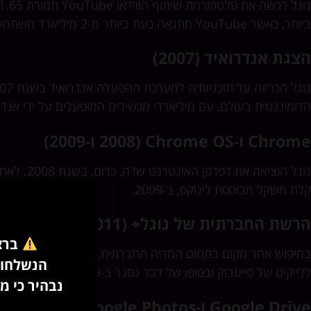
ביותר, כאשר YouTube מתגאה כעת ביותר מ-2 מיליארד משתמשים חודשיים מחוברים.
הצגת אנדרואיד (2007)
הדומיננטית בעולם, עם מיליארדי מכשירים המופעלים על ידי אנדר
Chrome ו-Chrome OS (2008 ו-2009)
קלת משקל מבוססת לינוקס, ב-2009.
הרשת החברתית של גוגל+ ‎ (2011)
ברצו
הנשלחות לכאורה בשם a
ללייקים של פייסבוק ובסופו של דבר נסגר ב-2019.
נבהיר כי מ
Google Drive ו-Google Photos (2012 ו-2015)