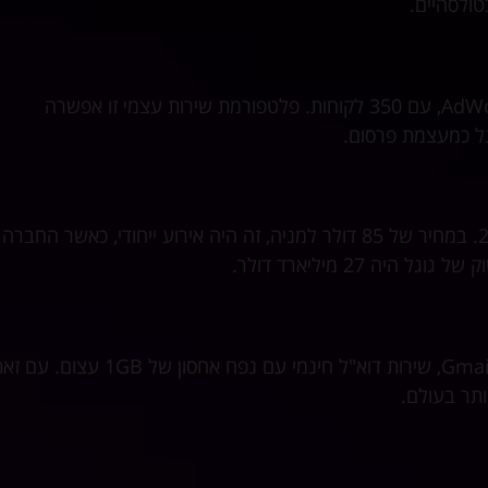
באוקטובר 2000 השיקה גוגל את פלטפורמת הפרסום שלה, AdWords, עם 350 לקוחות. פלטפורמת שירות עצמי זו אפשרה
גל כמעצמת פרסום.
ההנפקה הראשונית של גוגל (IPO) התקיימה ב-19 באוגוסט 2004. במחיר של 85 דולר למניה, זה היה אירוע ייחודי, כאשר החברה
 27 מיליארד דולר.
ב-1 באפריל, רבים חשבו שזו בדיחה באפריל כשגוגל הכריזה על Gmail, שירות דוא"ל חינמי עם נפח אחסון של 1GB ע