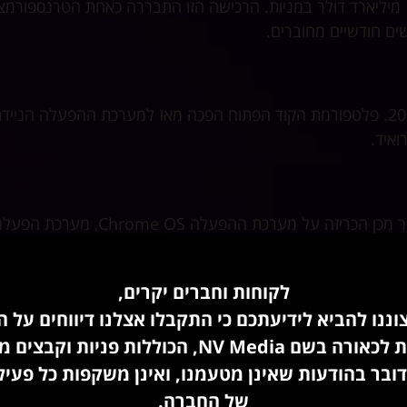
גוגל רכשה את פלטפורמת שיתוף הווידאו YouTube תמורת 1.65 מיליארד דולר במניות. הרכישה הזו התבררה כאחת הטרנספור
גוגל הכריזה על תוכניותיה למערכת ההפעלה אנדרואיד בשנת 2007. פלטפורמת הקוד הפתוח הפכה מאז למערכת ההפעלה הניי
ואיד.
גוגל הוציאה את דפדפן האינטרנט שלה, כרום, בשנת 2008. לאחר מכן הכריזה על מערכת ההפעלה Chrome OS, מערכ
לקוחות וחברים יקרים,
ננו להביא לידיעתכם כי התקבלו אצלנו דיווחים על ה
בחיפוש אחר מקום בתחום המדיה החברתית, גוגל השיקה את Google+. למרות מומנטום מוקדם, זה לא ממש יכול היה להתאים
NV Medi, הכוללות פניות וקבצים מצורפים.
דובר בהודעות שאינן מטעמנו, ואינן משקפות כל פעי
של החברה.