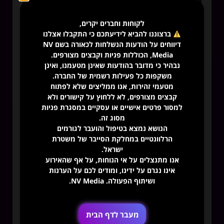
לקוחות וחברים יקרים,
ברצוננו להביא לידיעתכם כי התקבלו אצלנו
דיווחים על הודעות הנשלחות לכאורה בשם NV
Media, הכוללות פניות וקבצים מצורפים.
מסלולים להצלחה: אסטרטגיות שיווק דיגיטליות
נבהיר כי מדובר בהודעות שאינן מטעמנו, ואינן
לקידום עסקים בימינו
משקפות כל פעילות רשמית של החברה.
מטעמי זהירות, אנו ממליצים שלא לפתוח
קבצים מצורפים, לא ללחוץ על קישורים ולא
למסור פרטים אישיים או עסקיים במסגרת פניות
מסוג זה.
הנושא נמצא בטיפול והועבר לגורמים
הרלוונטיים במחלקת הסייבר של משטרת
ישראל.
אנו מתנצלים על אי הנוחות, על אף שהאירוע
אינו נגרם על ידינו, ומודים לכם על הערנות
ושיתוף הפעולה. NV Media.
מעבר לדף הבית
אסטרטגיה שיווקית לשנת 2023, מה לא מספרים