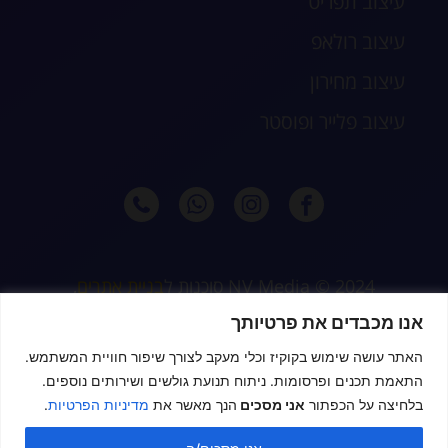
עיצוב תפריט
עיצוב רולאפ
עיצוב מחירון
עיצוב פלייר ופוסטר
2024 © NV Media סוכנות ל
בניית אתרים
,
קידום וניהול דיגיטלי מלא לעסקים, חנויות
אנו מכבדים את פרטיותך
דיגיטליות ונותני שירות
האתר עושה שימוש בקוקיז וכלי מעקב לצורך שיפור חוויית המשתמש.
התאמת תכנים ופרסומות. ניתוח תנועת גולשים ושירותים נוספים.
בלחיצה על הכפתור
אני מסכים
הנך מאשר את
מדיניות הפרטיות
.
אחסון אתרים
Hostfynd