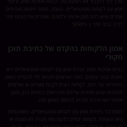
שלך יכול להגביר את המעורבות, לבנות אמינות מותג וליצור
אמון עם לקוחות פוטנציאליים. בנוסף, מנועי חיפוש מעדיפים
אתרים שיש להם תוכן איכותי ורלוונטי, ואתרים אלו נוטים יותר
לדרג גבוה יותר ב-SERPs.
אמון הלקוחות בהקדם של כתיבת תוכן
מקורי
בניית אמינות מותג ויצירת אמון עם לקוחות פוטנציאליים היא
חיונית עבור עסקים, נותני שירותים וחנויות כדי להצליח בשוק
התחרותי של היום. לקוחות רוצים לקנות מוצרים או שירותים
מחברות שהם סומכים עליהם ומרגישים בטוחים בהן, ותוכן
איכותי הוא מרכיב מכריע בביסוס האמון הזה.
כשמדובר ביצירת אמון עם לקוחות פוטנציאליים, האותנטיות
היא המפתח. לקוחות יכולים לדעת מתי חברה לא הוגנת או
לא ישרה, וזו יכולה להיות ביטול משמעותי. עם זאת, על ידי