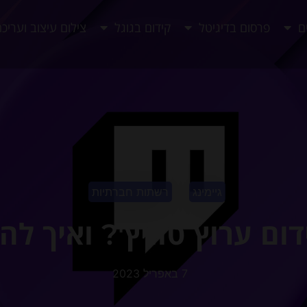
ם
פרסום בדיגיטל
קידום בגוגל
צילום עיצוב ועריכ
גיימינג
רשתות חברתיות
ום ערוץ טוויץ'? ואיך ל
7 באפריל 2023