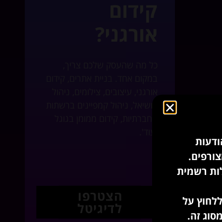
קידום
אורגני?
כל מה שהעסק שלכם צריך,
במקום אחד. בניית אתרים, קידום
אורגני, עיצובים, צילומים, ניהול
סושיאל, ניהול קמפיינים ברשתות
החברתיות, קידום ממומן בגוגל
ועוד'.
ודעות
לות רשמית
הצטרפו
ללחוץ על
לדיגיטל
סוג זה.