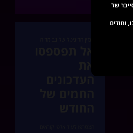
ייבר של
, ומודים
מגזין הדיגיטל של נב מדיה
אל תפספסו
ל
את
ן
העדכונים
החמים של
החודש
הצטרפו לעוד אלפי קוראים