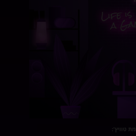
 טוויץ':