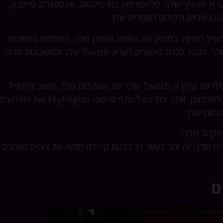
וץ הטוויץ' שלך. פלטפורמות כמו טיקטוק, אינסטגרם, פייסבוק,
וטנציאליים ולקידום הסטרים שלך.
פיל המייצג במדויק את המותג והתוכן שלך. השתמש בתמונות
פרופיל ובבאנרים באיכות גבוהה המשקפים את האישיות והסגנון שלך. הקפד לכלול קישורים לערוץ Twitch שלך ולחשבונות מדיה
לאחר שתגדיר את פרופילי הרשתות החברתיות, תוכל להתחיל לשתף את ערוץ ה-Twitch שלך עם העוקבים שלך. חשוב להקפיד
לקדם את הסטרים שלך מראש, כדי לעוקבים שלך יהיה זמן לתכנן ולהתכוונן. אתה יכול גם לשתף סרטוני Highlights ואת האירוע
תוכן שלך.
הקהל שלך!
ם שלך. זה יכול לעזור לך לבנות קהילה חזקה של צופים נאמנים
ם