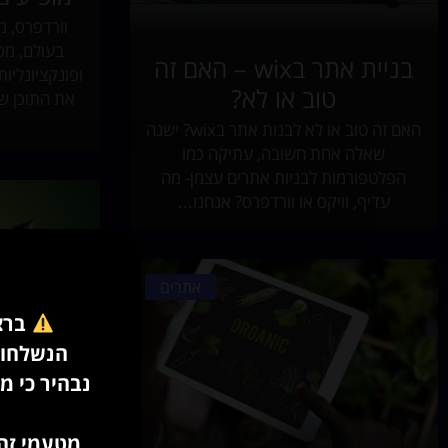
וורדפרס, מ
בעולם, מס
בניית אתר בwix – האם זה
ופונקציונליו
טוב או לא?
את התוכן של
האם זה טוב או לא לבנות אתר בwix? ישנה
שאלה אחת חשובה, עתיקה כמו
הפלטפורמות לבניות אתרים עצמן- מה
עדיף, וויקס או וורדפרס? אנחנו...
אתרים
ברצו
הנשלחות לכאורה בשם a
נבהיר כי מ
התוסף ה
ע
מטעמי זהי