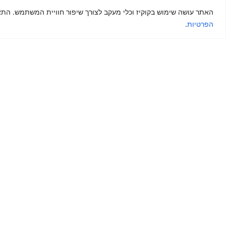
בניית אתרים
פרסום בדיגיטל
האתר עושה שימוש בקוקיז וכלי מעקב לצורך שיפור חוויית המשתמש. התא
אתר לעסק
כתיבת תוכן
הפרטיות
.
דף נחיתה
פרסום חנויות
חנות אינטרנטית
אסטרטגיה שיווקית
בניית אתר תדמית
פרסום בפייסבוק ואי
פרסום בגוגל
פרסום באינסטגרם
פרסום ממומן בפייסב
פרסום ביוטיוב
פרסום דיגיטלי
מהם שירותי דיגיטל?
2024 © NV Media סוכנות ל
בניית אתרים
, קידום וניהול דיגיט