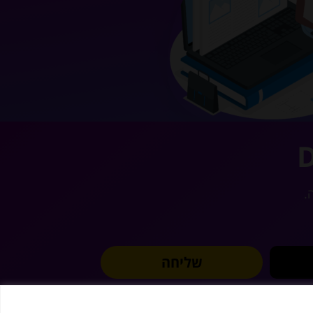
D
.
שליחה