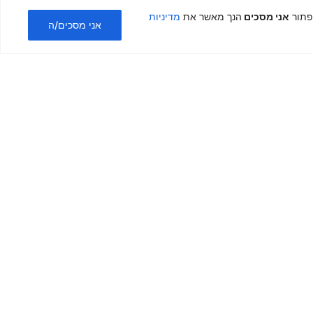
צילום עיצוב ועריכה
כפתור
אני מסכים
הנך מאשר את
מדיניות
סרטוני רילס
אני מסכים/ה
חבילת מיתוג
עיצוב לוגו
עיצוב פוסטים
צילום ועריכה
עיצוב תפריט
עיצוב רולאפ
עיצוב מחירון
עיצוב פלייר ופוסטר
אחסון אתרים
Hostfynd